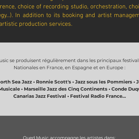
rence, choice of recording studio, orchestration, cho
egy...). In addition to its booking and artist manage
artistic production services.
sic se produisent régulièrement dans les principaux festival
Nationales
en France, en Espagne et en Europe :
North Sea Jazz • Ronnie Scott's • Jazz sous les Pommiers • 
Musicale • Marseille Jazz des Cinq Continents • Conde Du
Canarias Jazz Festival • Festival Radio France...
Oued Music accompagne les artistes dans: